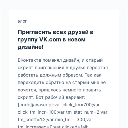
БЛОГ
Пригласить всех друзей в
группу VK.com в новом
дизайне!
ВКонтакте поменял дизайн, и старый
скрипт приглашения в друзья перестал
работать должным образом. Так как
переходить обратно на старый мне не
хочется, пришлось немного править
скрипт. Вот рабочий вариант:
[code]javascript:var click_tm=700;var
click_tm_incr=100;var tm_stat_num=2;var
tm_coeff=1.2;var min_tm = 300;var
tm_increased=0;var clicked={all: