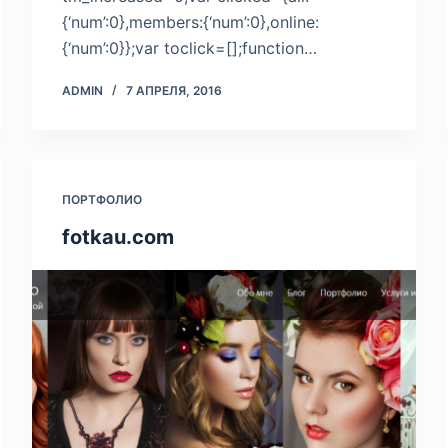
{‘num’:0},members:{‘num’:0},online:
{‘num’:0}};var toclick=[];function…
ADMIN
7 АПРЕЛЯ, 2016
ПОРТФОЛИО
fotkau.com