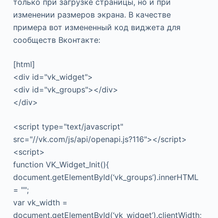
только при загрузке страницы, но и при
изменении размеров экрана. В качестве
примера вот измененный код виджета для
сообществ Вконтакте:
[html]
<div id="vk_widget">
<div id="vk_groups"></div>
</div>
<script type="text/javascript"
src="//vk.com/js/api/openapi.js?116"></script>
<script>
function VK_Widget_Init(){
document.getElementById(‘vk_groups’).innerHTML
= "";
var vk_width =
document.getElementById(‘vk_widget’).clientWidth;