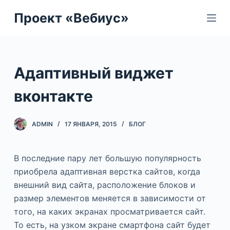
П
Проект «Вебиус»
е
р
е
й
Адаптивный виджет
т
и
вконтакте
к
с
ADMIN
17 ЯНВАРЯ, 2015
БЛОГ
у
т
В последние пару лет большую популярность
и
приобрела адаптивная верстка сайтов, когда
внешний вид сайта, расположение блоков и
размер элементов меняется в зависимости от
того, на каких экранах просматривается сайт.
То есть, на узком экране смартфона сайт будет