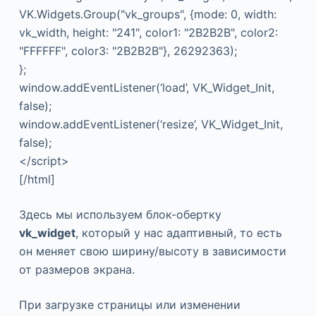
VK.Widgets.Group("vk_groups", {mode: 0, width:
vk_width, height: "241", color1: "2B2B2B", color2:
"FFFFFF", color3: "2B2B2B"}, 26292363);
};
window.addEventListener(‘load’, VK_Widget_Init,
false);
window.addEventListener(‘resize’, VK_Widget_Init,
false);
</script>
[/html]
Здесь мы используем блок-обертку
vk_widget
, который у нас адаптивный, то есть
он меняет свою ширину/высоту в зависимости
от размеров экрана.
При загрузке страницы или изменении